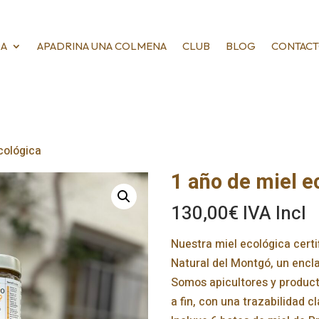
DA
APADRINA UNA COLMENA
CLUB
BLOG
CONTAC
cológica
1 año de miel e
130,00
€
IVA Incl
Nuestra miel ecológica certi
Natural del Montgó, un encl
Somos apicultores y product
a fin, con una trazabilidad c