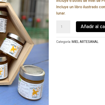
Incluye 6 botes de miel de P
Incluye un libro ilustrado co
lunar.
1
Añadir al ca
año
de
miel
Categoría:
MIEL ARTESANAL
ecológica
cantidad