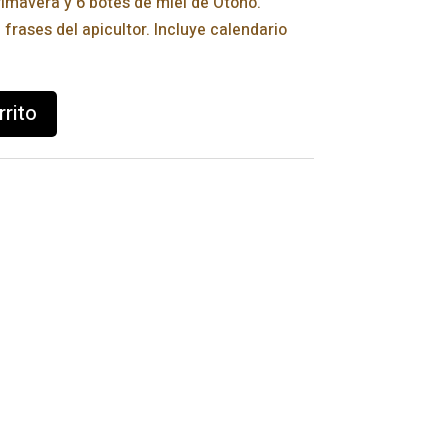
rimavera y 6 botes de miel de Otoño.
n frases del apicultor. Incluye calendario
rrito