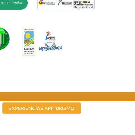
Asistente de la colmena
Te ayudo a navegar por esta web
🐝 ¡Bienvenid@ a Miel Montgó! Detrás
EXPERIENCIAS APITURISMO
de cada gota de miel hay miles de
flores, millones de vuelos y un
compromiso con la biodiversidad del
Parque Natural del Montgó. Estoy aquí
para ayudarte a encontrar el regalo