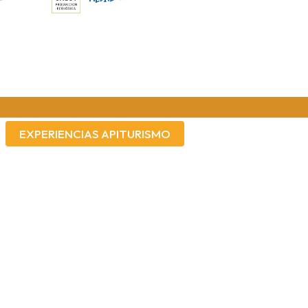
Asistente de la colmena
Te ayudo a navegar por esta web
🐝 ¡Bienvenid@ a Miel Montgó! Detrás
EXPERIENCIAS APITURISMO
de cada gota de miel hay miles de
flores, millones de vuelos y un
compromiso con la biodiversidad del
Parque Natural del Montgó. Estoy aquí
para ayudarte a encontrar el regalo
perfecto, reservar una experiencia o
responder cualquier pregunta sobre
nuestras abejas y proyectos. ¿En qué
puedo ayudarte?
15:54