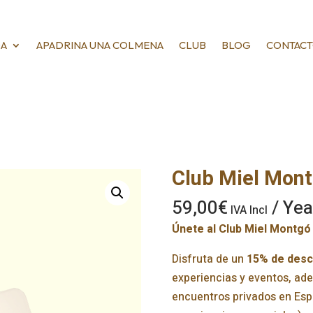
DA
APADRINA UNA COLMENA
CLUB
BLOG
CONTAC
Club Miel Mon
59,00
€
/ Yea
IVA Incl
Únete al Club Miel Montgó 
Disfruta de un
15% de des
experiencias y eventos, ade
encuentros privados en Espa